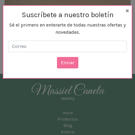
×
Suscríbete a nuestro boletín
Sé el primero en enterarte de todas nuestras ofertas y
Collar Asteroides
novedades.
Colar con cristales de colores
Massiel Canela
Jewelry
Inicio
Productos
Blog
Acerca