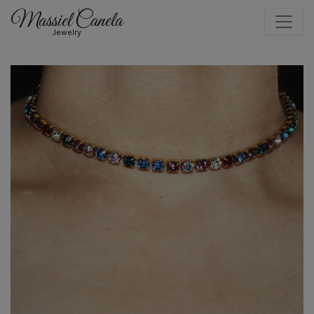
Massiel Canela
Jewelry