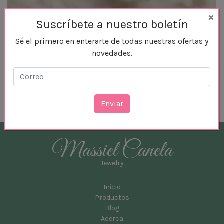
×
Suscríbete a nuestro boletín
Sé el primero en enterarte de todas nuestras ofertas y
Anillo Colorín
novedades.
Oro y Zirconias
Massiel Canela
Jewelry
Inicio
Productos
Blog
Acerca