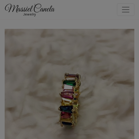
Massiel Canela
Jewelry